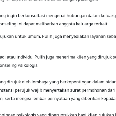
yang ingin berkonsultasi mengenai hubungan dalam keluarga
nseling ini dapat melibatkan anggota keluarga terkait.
itujukan untuk umum, Pulih juga menyediakan layanan sebag
n
adi atau individu, Pulih juga menerima klien yang dirujuk s
seling Psikologis.
 yang dirujuk oleh lembaga yang berkepentingan dalam b
 instansi perujuk wajib menyertakan surat permohonan dari
en, serta mengisi lembar pernyataan yang diberikan kepada 
ingan psikologis yang diperuntukkan bagi klien rujukan