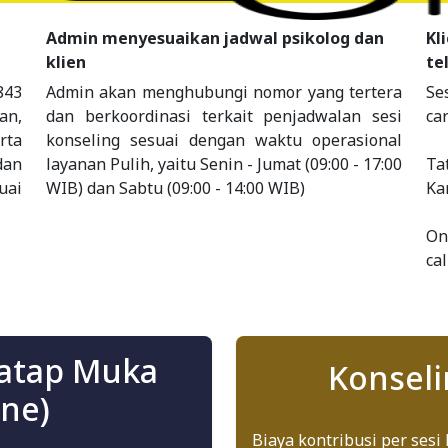
Admin menyesuaikan jadwal psikolog dan
Kl
klien
te
843
Admin akan menghubungi nomor yang tertera
Se
an,
dan berkoordinasi terkait penjadwalan sesi
car
rta
konseling sesuai dengan waktu operasional
dan
layanan Pulih, yaitu Senin - Jumat (09:00 - 17:00
Ta
uai
WIB) dan Sabtu (09:00 - 14:00 WIB)
Ka
On
ca
Tatap Muka
Konseli
ine)
Biaya kontribusi per sesi 